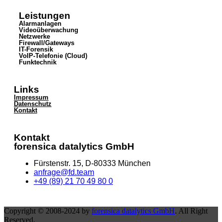
Leistungen
Alarmanlagen
Videoüberwachung
Netzwerke
Firewall/Gateways
IT-Forensik
VoIP-Telefonie (Cloud)
Funktechnik
Links
Impressum
Datenschutz
Kontakt
Kontakt
forensica datalytics GmbH
Fürstenstr. 15, D-80333 München
anfrage@fd.team
+49 (89) 21 70 49 80 0
Copyright © 2008-2024 by
forensica datalytics GmbH
. All Right
Reserved.