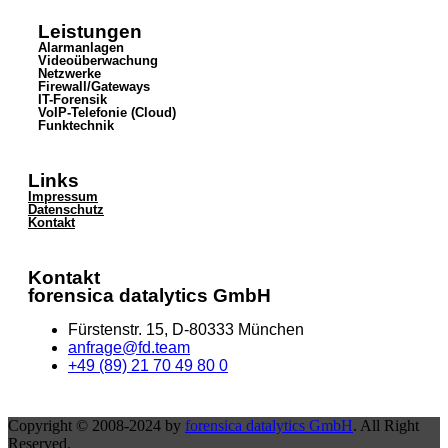
Leistungen
Alarmanlagen
Videoüberwachung
Netzwerke
Firewall/Gateways
IT-Forensik
VoIP-Telefonie (Cloud)
Funktechnik
Links
Impressum
Datenschutz
Kontakt
Kontakt
forensica datalytics GmbH
Fürstenstr. 15, D-80333 München
anfrage@fd.team
+49 (89) 21 70 49 80 0
Copyright © 2008-2024 by
forensica datalytics GmbH
. All Right
Reserved.